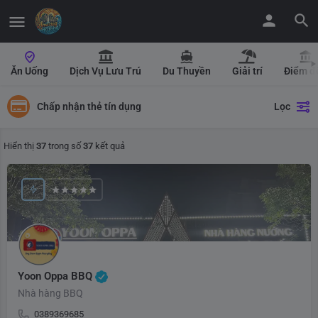
Ăn Uống
Dịch Vụ Lưu Trú
Du Thuyền
Giải trí
Điểm đ
Chấp nhận thẻ tín dụng
Lọc
Hiển thị
37
trong số
37
kết quả
Yoon Oppa BBQ
Nhà hàng BBQ
0389369685