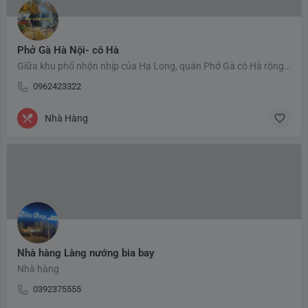
Phở Gà Hà Nội- cô Hà
Giữa khu phố nhộn nhịp của Hạ Long, quán Phở Gà cô Hà rộng rãi với diện tích 600m² là điểm đến lý tưởng cho…
0962423322
Nhà Hàng
Nhà hàng Làng nướng bia bay
Nhà hàng
0392375555