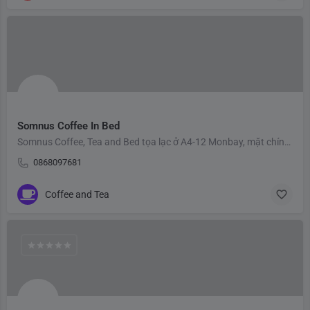
Somnus Coffee In Bed
Somnus Coffee, Tea and Bed tọa lạc ở A4-12 Monbay, mặt chính phố Hải Long, nằm giữa trường Chuyên Hạ Long và…
0868097681
Coffee and Tea